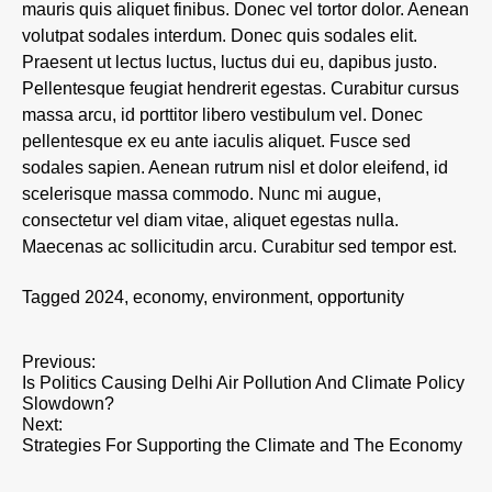
mauris quis aliquet finibus. Donec vel tortor dolor. Aenean
volutpat sodales interdum. Donec quis sodales elit.
Praesent ut lectus luctus, luctus dui eu, dapibus justo.
Pellentesque feugiat hendrerit egestas. Curabitur cursus
massa arcu, id porttitor libero vestibulum vel. Donec
pellentesque ex eu ante iaculis aliquet. Fusce sed
sodales sapien. Aenean rutrum nisl et dolor eleifend, id
scelerisque massa commodo. Nunc mi augue,
consectetur vel diam vitae, aliquet egestas nulla.
Maecenas ac sollicitudin arcu. Curabitur sed tempor est.
Tagged
2024
,
economy
,
environment
,
opportunity
P
Previous:
Is Politics Causing Delhi Air Pollution And Climate Policy
o
Slowdown?
s
Next:
Strategies For Supporting the Climate and The Economy
t
n