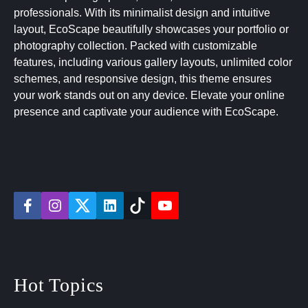
professionals. With its minimalist design and intuitive
layout, EcoScape beautifully showcases your portfolio or
photography collection. Packed with customizable
features, including various gallery layouts, unlimited color
schemes, and responsive design, this theme ensures
your work stands out on any device. Elevate your online
presence and captivate your audience with EcoScape.
f
i
t
l
t
y
a
n
w
i
i
o
c
s
i
n
k
u
e
t
t
k
t
t
b
a
t
e
o
u
o
g
e
d
k
b
o
r
r
i
e
Hot Topics
k
a
n
m