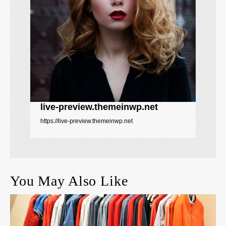
o
n
live-preview.themeinwp.net
https://live-preview.themeinwp.net
You May Also Like