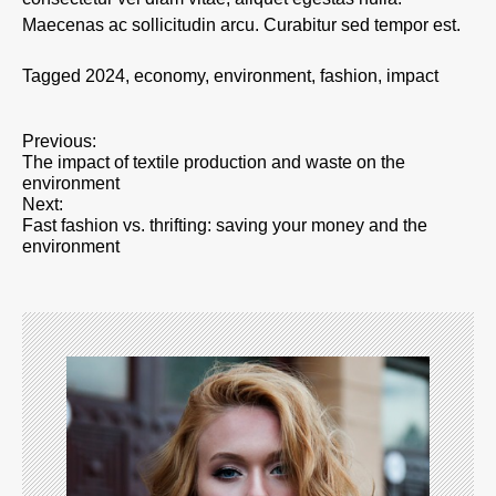
Maecenas ac sollicitudin arcu. Curabitur sed tempor est.
Tagged
2024
,
economy
,
environment
,
fashion
,
impact
P
Previous:
The impact of textile production and waste on the
o
environment
s
Next:
Fast fashion vs. thrifting: saving your money and the
t
environment
n
a
v
i
g
a
t
i