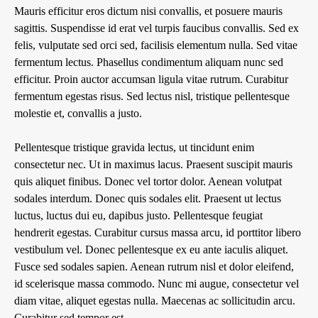
Mauris efficitur eros dictum nisi convallis, et posuere mauris
sagittis. Suspendisse id erat vel turpis faucibus convallis. Sed ex
felis, vulputate sed orci sed, facilisis elementum nulla. Sed vitae
fermentum lectus. Phasellus condimentum aliquam nunc sed
efficitur. Proin auctor accumsan ligula vitae rutrum. Curabitur
fermentum egestas risus. Sed lectus nisl, tristique pellentesque
molestie et, convallis a justo.
Pellentesque tristique gravida lectus, ut tincidunt enim
consectetur nec. Ut in maximus lacus. Praesent suscipit mauris
quis aliquet finibus. Donec vel tortor dolor. Aenean volutpat
sodales interdum. Donec quis sodales elit. Praesent ut lectus
luctus, luctus dui eu, dapibus justo. Pellentesque feugiat
hendrerit egestas. Curabitur cursus massa arcu, id porttitor libero
vestibulum vel. Donec pellentesque ex eu ante iaculis aliquet.
Fusce sed sodales sapien. Aenean rutrum nisl et dolor eleifend,
id scelerisque massa commodo. Nunc mi augue, consectetur vel
diam vitae, aliquet egestas nulla. Maecenas ac sollicitudin arcu.
Curabitur sed tempor est.