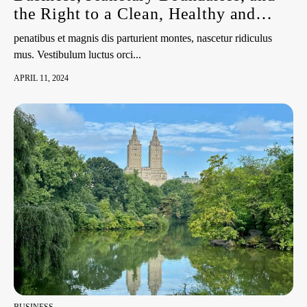
the Right to a Clean, Healthy and
Sustainable Environment | HRC55
penatibus et magnis dis parturient montes, nascetur ridiculus
Side Event
mus. Vestibulum luctus orci...
APRIL 11, 2024