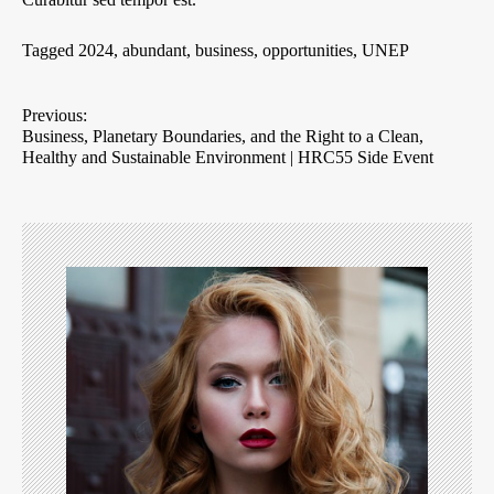
Tagged
2024
,
abundant
,
business
,
opportunities
,
UNEP
P
Previous:
Business, Planetary Boundaries, and the Right to a Clean,
o
Healthy and Sustainable Environment | HRC55 Side Event
s
t
n
a
v
i
g
a
t
i
o