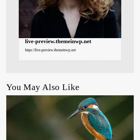
n
live-preview.themeinwp.net
https://live-preview.themeinwp.net
You May Also Like